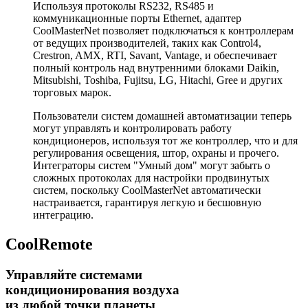
Используя протоколы RS232, RS485 и
коммуникационные порты Ethernet, адаптер
CoolMasterNet позволяет подключаться к контроллерам
от ведущих производителей, таких как Control4,
Crestron, AMX, RTI, Savant, Vantage, и обеспечивает
полный контроль над внутренними блоками Daikin,
Mitsubishi, Toshiba, Fujitsu, LG, Hitachi, Gree и других
торговых марок.
Пользователи систем домашней автоматизации теперь
могут управлять и контролировать работу
кондиционеров, используя тот же контроллер, что и для
регулирования освещения, штор, охраны и прочего.
Интеграторы систем "Умный дом" могут забыть о
сложных протоколах для настройки продвинутых
систем, поскольку CoolMasterNet автоматически
настраивается, гарантируя легкую и бесшовную
интеграцию.
CoolRemote
Управляйте системами
кондиционирования воздуха
из любой точки планеты